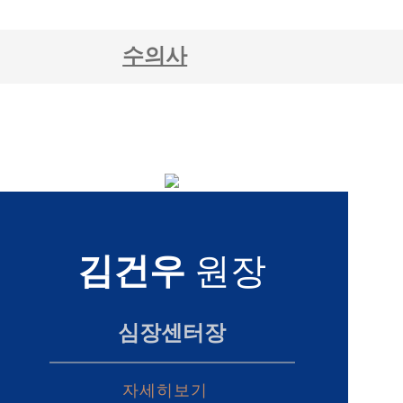
수의사
김건우
원장
심장센터장