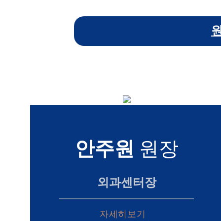
안주원
원장
외과센터장