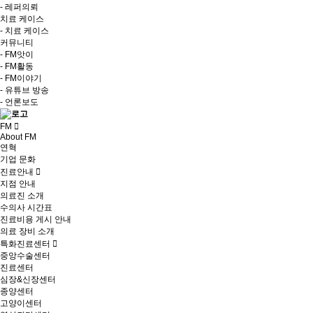
- 레퍼의뢰
치료 케이스
- 치료 케이스
커뮤니티
- FM앗이
- FM활동
- FM이야기
- 유튜브 방송
- 언론보도
FM
About FM
연혁
기업 문화
진료안내
지점 안내
의료진 소개
수의사 시간표
진료비용 게시 안내
의료 장비 소개
특화진료센터
중앙수술센터
진료센터
심장&신장센터
종양센터
고양이센터