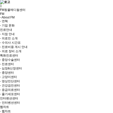
FM동물메디컬센터
FM
- About FM
- 연혁
- 기업 문화
진료안내
- 지점 안내
- 의료진 소개
- 수의사 시간표
- 진료비용 게시 안내
- 의료 장비 소개
특화진료센터
- 중앙수술센터
- 진료센터
- 심장&신장센터
- 종양센터
- 고양이센터
- 영상진단센터
- 건강검진센터
- 응급의료센터
- 줄기세포센터
인터벤션센터
- 인터벤션센터
웹차트
- 웹차트