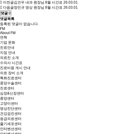
이전글
김건우 내과 원장님 8월 시간표
26.03.01
다음글
정민규 영상 원장님 8월 시간표
26.03.01
댓글
0
댓글목록
등록된 댓글이 없습니다.
FM
About FM
연혁
기업 문화
진료안내
지점 안내
의료진 소개
수의사 시간표
진료비용 게시 안내
의료 장비 소개
특화진료센터
중앙수술센터
진료센터
심장&신장센터
종양센터
고양이센터
영상진단센터
건강검진센터
응급의료센터
줄기세포센터
인터벤션센터
인터벤션센터