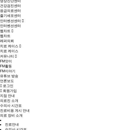
영상진단센터
건강검진센터
응급의료센터
줄기세포센터
인터벤션센터
인터벤션센터
웹차트
웹차트
레퍼의뢰
치료 케이스
치료 케이스
커뮤니티
FM앗이
FM활동
FM이야기
유튜브 방송
언론보도
로그인
회원가입
지점 안내
의료진 소개
수의사 시간표
진료비용 게시 안내
의료 장비 소개
진료안내
수의사 시간표