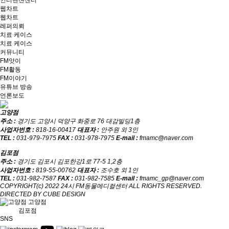
웹차트
웹차트
레퍼의뢰
치료 케이스
치료 케이스
커뮤니티
FM앗이
FM활동
FM이야기
유튜브 방송
언론보도
고양점
주소 :
경기도 고양시 덕양구 화중로 76 대감빌딩1층
사업자번호 :
818-16-00417
대표자 :
안주원 외 3인
TEL :
031-979-7975
FAX :
031-978-7975
E-mail :
fmamc@naver.com
김포점
주소 :
경기도 김포시 김포한강1로 77-5 1,2층
사업자번호 :
819-55-00762
대표자 :
조수호 외 1인
TEL :
031-982-7587
FAX :
031-982-7585
E-mail :
fmamc_gp@naver.com
COPYRIGHT(c) 2022 24시 FM동물메디컬센터 ALL RIGHTS RESERVED.
DIRECTED BY CUBE DESIGN
고양점
김포점
SNS